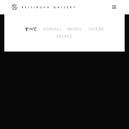
メイ
すべて
ANIMALS
MODEL
NATURE
PEOPLE