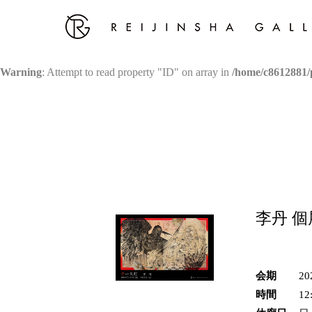
Warning
: Attempt to read property "ID" on array in
/home/c8612881/p
李丹 
会期
2
時間
12