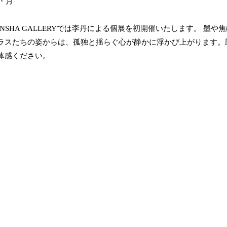
・月
JINSHA GALLERYでは李丹による個展を初開催いたします。 
ラスたちの姿からは、孤独と揺らぐ心が静かに浮かび上がります。
体感ください。