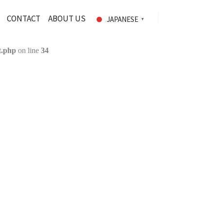
CONTACT
ABOUT US
JAPANESE
▼
t.php
on line
34