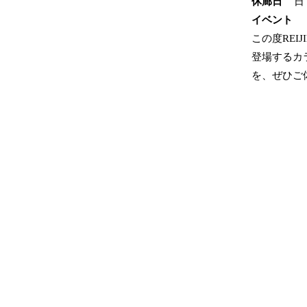
休廊日
日
イベント
この度REI
登場するカ
を、ぜひご