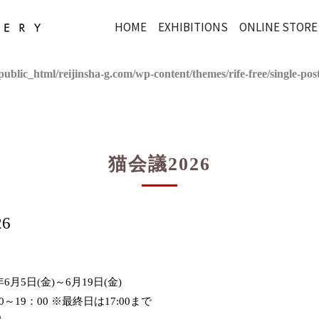
HOME
EXHIBITIONS
ONLINE STORE
ublic_html/reijinsha-g.com/wp-content/themes/rife-free/single-pos
猫会議2026
6
年6月5日(金)～6月19日(金)
00～19：00 ※最終日は17:00まで