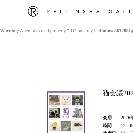
Warning
: Attempt to read property "ID" on array in
/home/c8612881/p
猫会議202
会期
2026
時間
12：