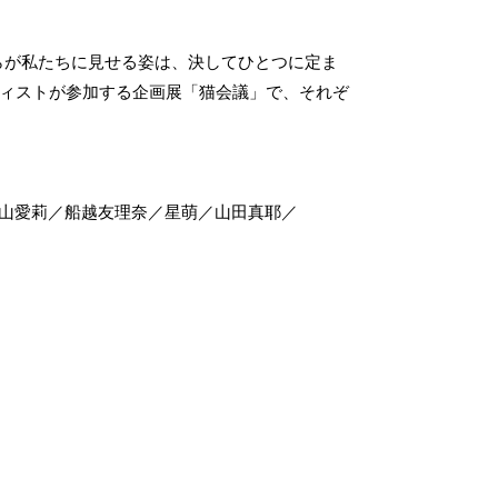
らが私たちに見せる姿は、決してひとつに定ま
ティストが参加する企画展「猫会議」で、それぞ
野郁／杉山愛莉／船越友理奈／星萌／山田真耶／