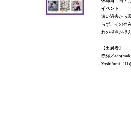
休廊日
日・
イベント
遠い過去から
らず、その存
れの視点が捉え
【出展者】
赤綿／ado(m
Yoshifumi（