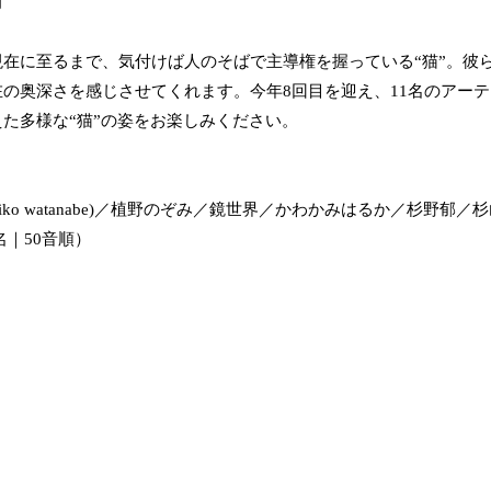
月
現在に至るまで、気付けば人のそばで主導権を握っている“猫”。彼
在の奥深さを感じさせてくれます。今年8回目を迎え、11名のアー
た多様な“猫”の姿をお楽しみください。
akiko watanabe)／植野のぞみ／鏡世界／かわかみはるか／杉
11名｜50音順）