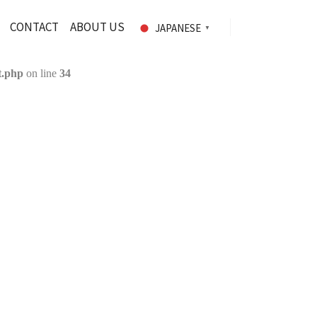
CONTACT
ABOUT US
JAPANESE
▼
t.php
on line
34