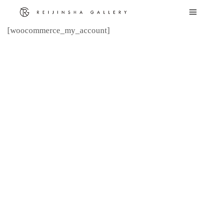
メイ
[woocommerce_my_account]